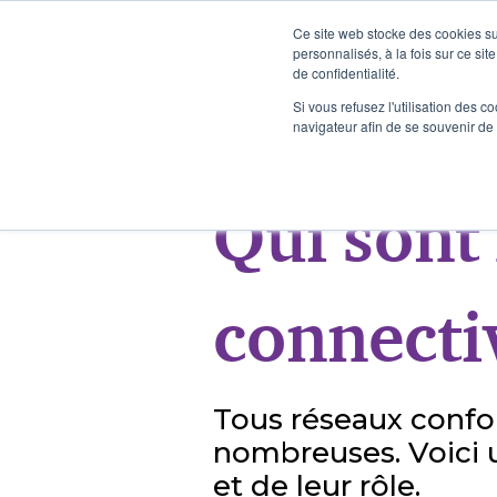
Ce site web stocke des cookies sur
A LA UNE
IOT
NOS NEWS
PRESSE
SMART BUILDING
personnalisés, à la fois sur ce sit
VOIR TOUT
de confidentialité.
Si vous refusez l'utilisation des c
navigateur afin de se souvenir de
Qui sont 
connectiv
Tous réseaux confon
nombreuses. Voici u
et de leur rôle.