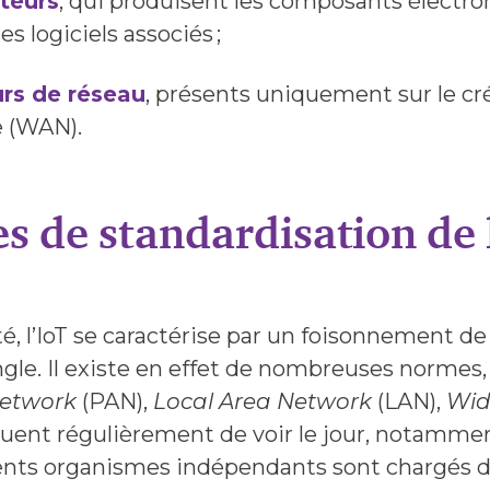
teurs
, qui produisent les composants électr
es logiciels associés ;
rs de réseau
, présents uniquement sur le cr
e (WAN).
s de standardisation de 
, l’IoT se caractérise par un foisonnement de s
ngle. Il existe en effet de nombreuses normes,
Network
(PAN),
Local Area Network
(LAN),
Wid
nuent régulièrement de voir le jour, notamme
ents organismes indépendants sont chargés de