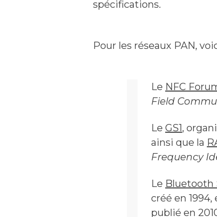
spécifications.
Pour les réseaux PAN, voic
Le
NFC Foru
Field Commu
Le
GS1
, organ
ainsi que la
R
Frequency Ide
Le
Bluetooth 
créé en 1994,
publié en 201