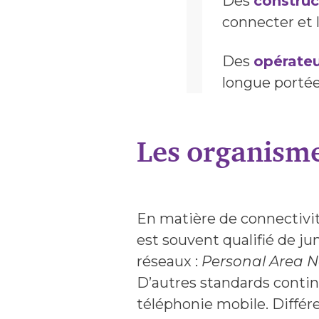
Des
construc
connecter et l
Des
opérateu
longue porté
Les organisme
En matière de connectivité
est souvent qualifié de ju
réseaux :
Personal Area 
D’autres standards conti
téléphonie mobile. Différ