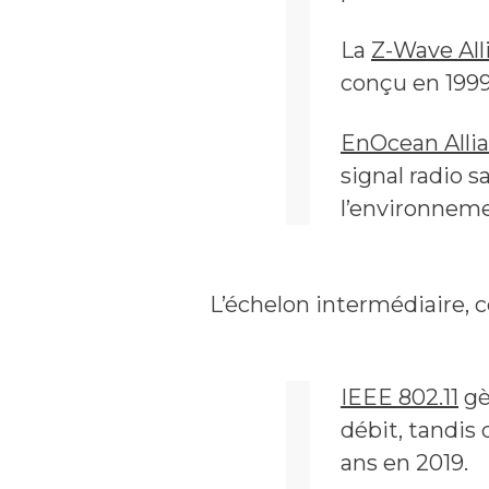
La
Z-Wave All
conçu en 1999
EnOcean Alli
signal radio s
l’environneme
L’échelon intermédiaire, c
IEEE 802.11
gè
débit, tandis 
ans en 2019.