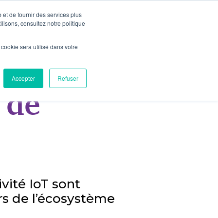
 et de fournir des services plus
IOT VALLEY
NOUS CONTACTER
PRESSE
ilisons, consultez notre politique
l cookie sera utilisé dans votre
Accepter
Refuser
 de
vité IoT sont
rs de l’écosystème