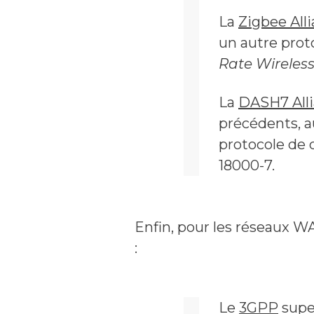
La
Zigbee All
un autre proto
Rate Wireles
La
DASH7 All
précédents, a
protocole de 
18000-7.
Enfin, pour les réseaux WA
:
Le
3GPP
supe