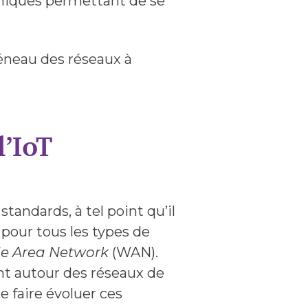
oniques permettant de se
éneau des réseaux à
l’IoT
tandards, à tel point qu’il
 pour tous les types de
e Area Network
(WAN).
nt autour des réseaux de
 faire évoluer ces