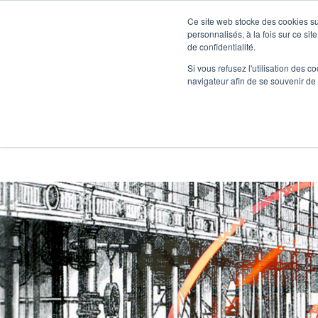
Ce site web stocke des cookies sur
A LA UNE
IOT
NOS NEWS
PRESSE
SMART BUILDING
personnalisés, à la fois sur ce sit
VOIR TOUT
de confidentialité.
Si vous refusez l'utilisation des c
navigateur afin de se souvenir de