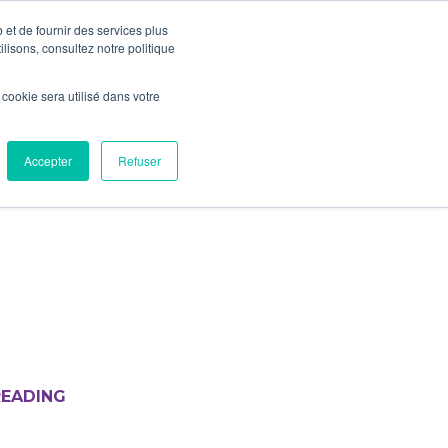
 et de fournir des services plus
IOT VALLEY
CONTACT US
ilisons, consultez notre politique
l cookie sera utilisé dans votre
Accepter
Refuser
READING