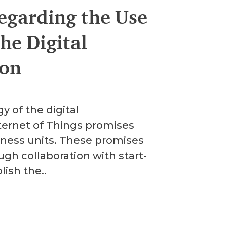
egarding the Use
the Digital
ion
y of the digital
ternet of Things promises
iness units. These promises
ough collaboration with start-
ish the..