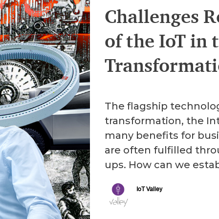
Challenges R
of the IoT in 
Transformat
The flagship technolog
transformation, the In
many benefits for bus
are often fulfilled thr
ups. How can we establ
IoT Valley